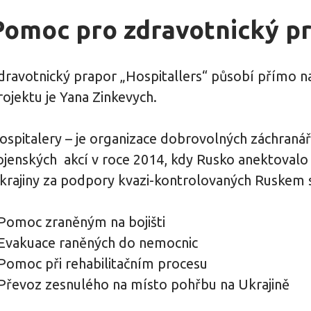
Pomoc pro zdravotnický pr
dravotnický prapor „Hospitallers“ působí přímo na
rojektu je Yana Zinkevych.
ospitalery – je organizace dobrovolných záchranářů
ojenských akcí v roce 2014, kdy Rusko anektovalo K
krajiny za podpory kvazi-kontrolovaných Ruskem sil
 Pomoc zraněným na bojišti
 Evakuace raněných do nemocnic
 Pomoc při rehabilitačním procesu
 Převoz zesnulého na místo pohřbu na Ukrajině