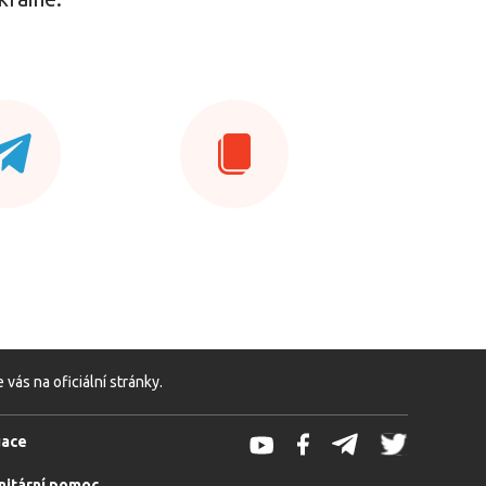
ás na oficiální stránky.
uace
itární pomoc