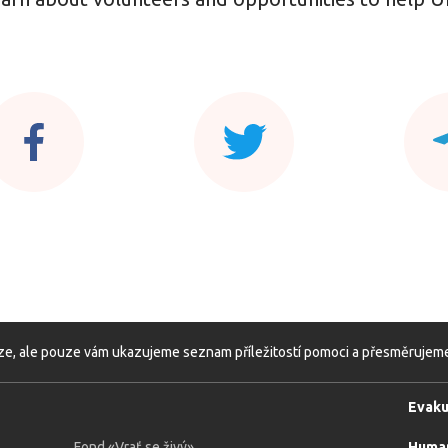
e, ale pouze vám ukazujeme seznam příležitostí pomoci a přesměrujeme v
Evak
Fond «Vrať se živý»
Human