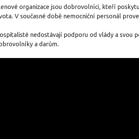
lenové organizace jsou dobrovolníci, kteří poskytu
ivota. V současné době nemocniční personál proved
ospitalisté nedostávají podporu od vlády a svou p
obrovolníky a darům.