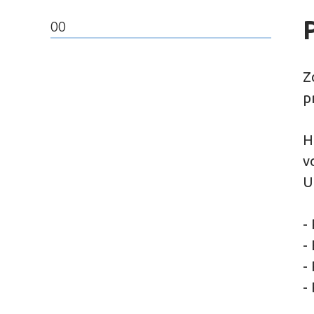
00
Z
p
H
v
U
-
-
-
-