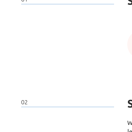
02
W
l