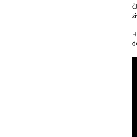
Č
ž
H
d