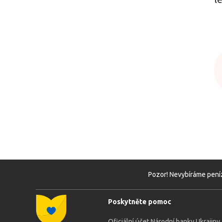
Pozor! Nevybíráme peníz
Poskytněte pomoc
Oficiální účet Národní banky Ukrajiny