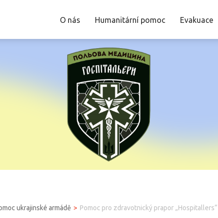
O nás
Humanitární pomoc
Evakuace
pomoc ukrajinské armádě
Pomoc pro zdravotnický prapor „Hospitallers“