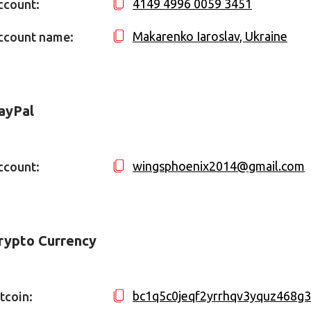
4149 4996 0059 3451
ccount:
Makarenko Iaroslav, Ukraine
ccount name:
ayPal
wingsphoenix2014@gmail.com
ccount:
rypto Currency
bc1q5c0jeqf2yrrhqv3yquz468g
tcoin: