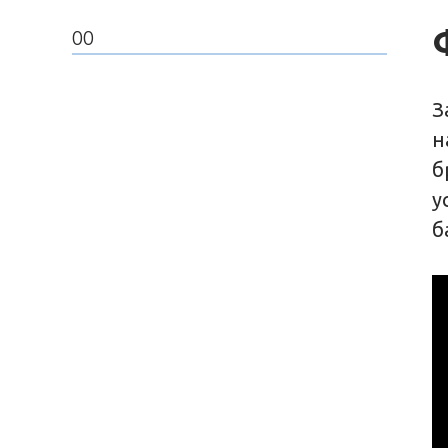
00
З
н
б
у
б