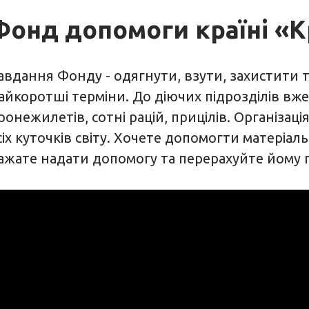
Фонд допомоги країні «К
авдання Фонду - одягнути, взути, захистити 
айкоротші терміни. До діючих підрозділів вже
ронежилетів, сотні рацій, прицілів. Організаці
сіх куточків світу. Хочете допомогти матеріаль
ажате надати допомогу та перерахуйте йому 