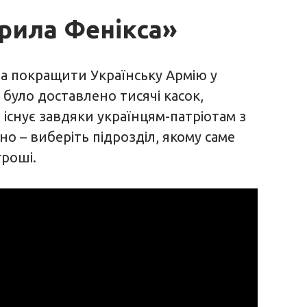
рила Фенікса»
та покращити Українську Армію у
 було доставлено тисячі касок,
я існує завдяки українцям-патріотам з
но – виберіть підрозділ, якому саме
гроші.