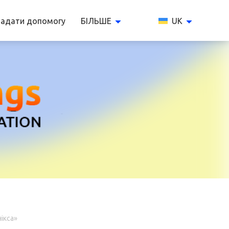
адати допомогу
БІЛЬШЕ
UK
ікса»