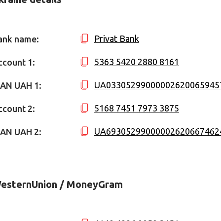
Privat Bank
ank name:
5363 5420 2880 8161
ccount 1:
UA03305299000002620065945
BAN UAH 1:
5168 7451 7973 3875
ccount 2:
UA69305299000002620667462
BAN UAH 2:
esternUnion / MoneyGram