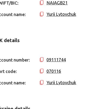
NAIAGB21
WIFT/BIC:
Yurii Lytovchuk
ccount name:
K details
09111744
ccount number:
070116
ort code:
Yurii Lytovchuk
ccount name:
kraine details