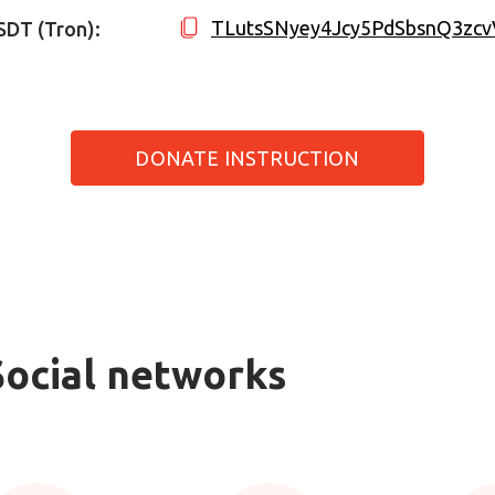
TLutsSNyey4Jcy5PdSbsnQ3zc
SDT (Tron):
DONATE INSTRUCTION
Social networks