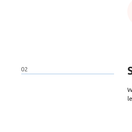
02
W
l