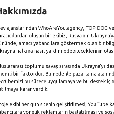
Hakkımızda
iev ajanslarından WhoAreYou.agency, TOP DOG ve S
aratıcılardan oluşan bir ekibiz, Rusya'nın Ukrayna'y
ününde, amacı yabancılara göstermek olan bir bil
krayna halkına nasıl yardım edebileceklerinin olası
luslararası toplumu savaş sırasında Ukrayna'yı de
nemli bir faktördür. Bu nedenle pazarlama alanınd
ecrübemizi bu sürece uygulamaya ve bu destek için
atılmaya karar verdik.
roje ekibi her gün sitenin geliştirilmesi, YouTube ka
abancılara yönelik reklamların başlatılması ve sos