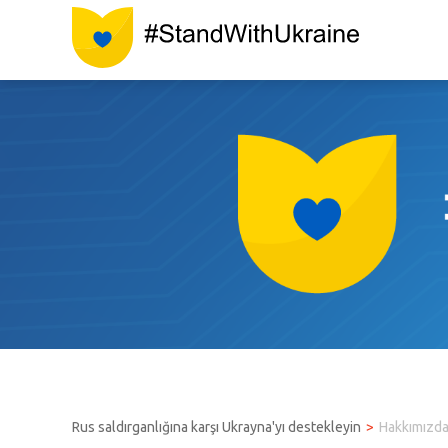
Rus saldırganlığına karşı Ukrayna'yı destekleyin
Hakkımızd