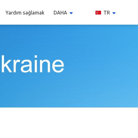
Yardım sağlamak
DAHA
TR