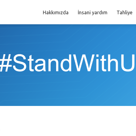
Hakkımızda
İnsani yardım
Tahliye
a