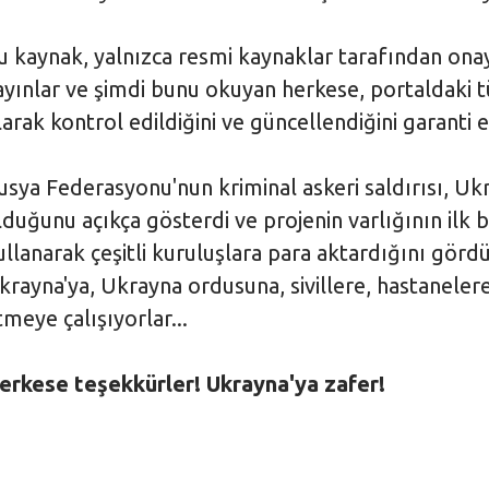
u kaynak, yalnızca resmi kaynaklar tarafından onayl
ayınlar ve şimdi bunu okuyan herkese, portaldaki t
larak kontrol edildiğini ve güncellendiğini garanti 
usya Federasyonu'nun kriminal askeri saldırısı, U
lduğunu açıkça gösterdi ve projenin varlığının ilk 
ullanarak çeşitli kuruluşlara para aktardığını görd
krayna'ya, Ukrayna ordusuna, sivillere, hastaneler
tmeye çalışıyorlar...
erkese teşekkürler! Ukrayna'ya zafer!