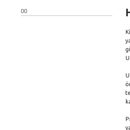
00
K
y
g
U
U
ö
t
k
P
y