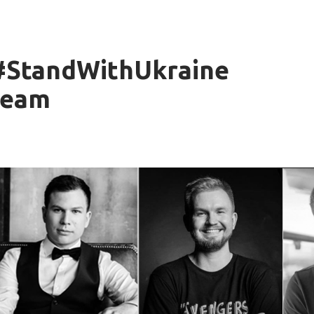
#StandWithUkraine
team