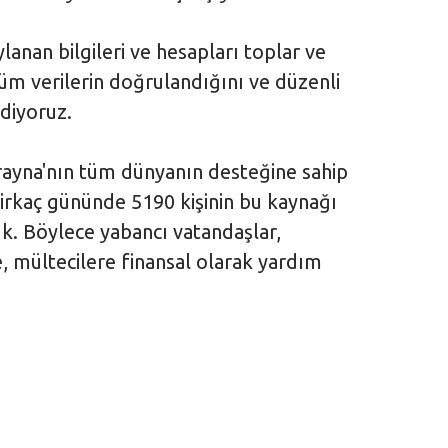
anan bilgileri ve hesapları toplar ve
üm verilerin doğrulandığını ve düzenli
ediyoruz.
krayna'nın tüm dünyanın desteğine sahip
birkaç gününde 5190 kişinin bu kaynağı
ük. Böylece yabancı vatandaşlar,
e, mültecilere finansal olarak yardım